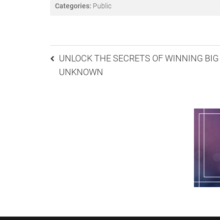
Categories:
Public
Post
UNLOCK THE SECRETS OF WINNING BIG
UNKNOWN
navigation