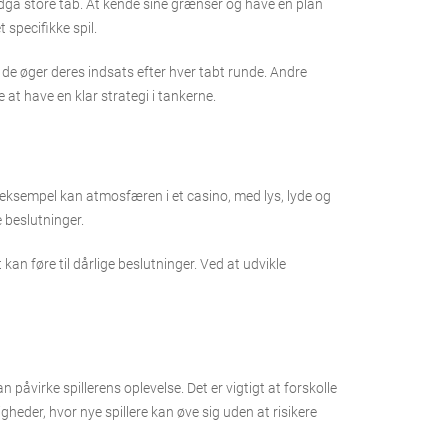
 undgå store tab. At kende sine grænser og have en plan
t specifikke spil.
de øger deres indsats efter hver tabt runde. Andre
at have en klar strategi i tankerne.
or eksempel kan atmosfæren i et casino, med lys, lyde og
e beslutninger.
kan føre til dårlige beslutninger. Ved at udvikle
 påvirke spillerens oplevelse. Det er vigtigt at forskolle
igheder, hvor nye spillere kan øve sig uden at risikere