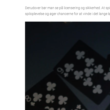
Derudover bør man se på licensering og sikkerhed. At spil
spiloplevelse og øger chancerne for at vinde i det lange l