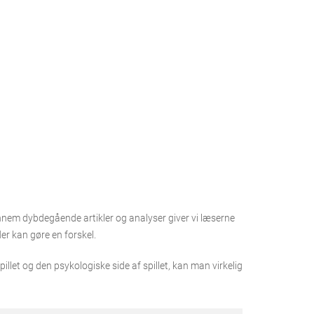
Gennem dybdegående artikler og analyser giver vi læserne
der kan gøre en forskel.
illet og den psykologiske side af spillet, kan man virkelig