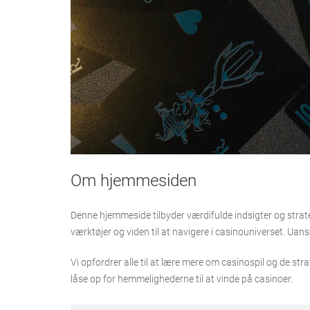
Om hjemmesiden
Denne hjemmeside tilbyder værdifulde indsigter og strateg
værktøjer og viden til at navigere i casinouniverset. Uans
Vi opfordrer alle til at lære mere om casinospil og de str
låse op for hemmelighederne til at vinde på casinoer.