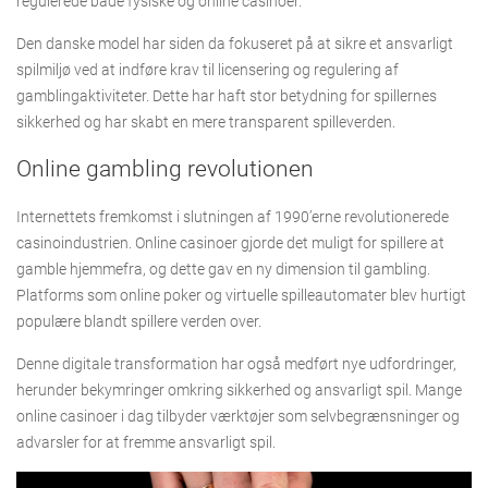
regulerede både fysiske og online casinoer.
Den danske model har siden da fokuseret på at sikre et ansvarligt
spilmiljø ved at indføre krav til licensering og regulering af
gamblingaktiviteter. Dette har haft stor betydning for spillernes
sikkerhed og har skabt en mere transparent spilleverden.
Online gambling revolutionen
Internettets fremkomst i slutningen af 1990’erne revolutionerede
casinoindustrien. Online casinoer gjorde det muligt for spillere at
gamble hjemmefra, og dette gav en ny dimension til gambling.
Platforms som online poker og virtuelle spilleautomater blev hurtigt
populære blandt spillere verden over.
Denne digitale transformation har også medført nye udfordringer,
herunder bekymringer omkring sikkerhed og ansvarligt spil. Mange
online casinoer i dag tilbyder værktøjer som selvbegrænsninger og
advarsler for at fremme ansvarligt spil.