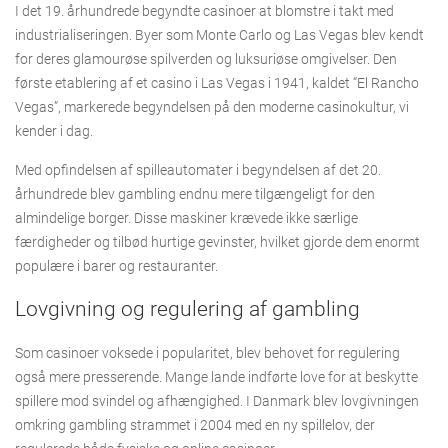
I det 19. århundrede begyndte casinoer at blomstre i takt med
industrialiseringen. Byer som Monte Carlo og Las Vegas blev kendt
for deres glamourøse spilverden og luksuriøse omgivelser. Den
første etablering af et casino i Las Vegas i 1941, kaldet “El Rancho
Vegas”, markerede begyndelsen på den moderne casinokultur, vi
kender i dag.
Med opfindelsen af spilleautomater i begyndelsen af det 20.
århundrede blev gambling endnu mere tilgængeligt for den
almindelige borger. Disse maskiner krævede ikke særlige
færdigheder og tilbød hurtige gevinster, hvilket gjorde dem enormt
populære i barer og restauranter.
Lovgivning og regulering af gambling
Som casinoer voksede i popularitet, blev behovet for regulering
også mere presserende. Mange lande indførte love for at beskytte
spillere mod svindel og afhængighed. I Danmark blev lovgivningen
omkring gambling strammet i 2004 med en ny spillelov, der